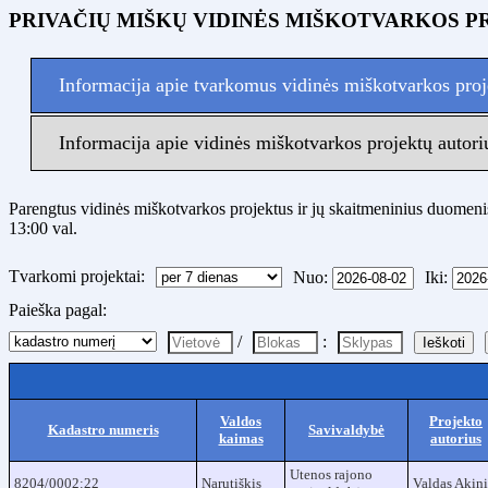
PRIVAČIŲ MIŠKŲ VIDINĖS MIŠKOTVARKOS P
Informacija apie tvarkomus vidinės miškotvarkos proj
Informacija apie vidinės miškotvarkos projektų autori
Parengtus vidinės miškotvarkos projektus ir jų skaitmeninius duomenis t
13:00 val.
Tvarkomi projektai:
Nuo:
Iki:
Paieška pagal:
/
:
Valdos
Projekto
Kadastro numeris
Savivaldybė
kaimas
autorius
Utenos rajono
8204/0002:22
Narutiškis
Valdas Akini