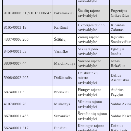
savivaldybė
Šiaulių rajono
Eugenijus
9101/0006:31, 9101/0006:47
Pakalniškiai
savivaldybė
Grikevičius
Ukmergės rajono
Ričardas
8165/0003:19
Kariūnai
savivaldybė
Zaburas
Zarasų rajono
Kęstutis
4337/0006:206
Ščiūrių
savivaldybė
Stankevičiu
Šakių rajono
Egidijus
8450/0001:53
Varniškė
savivaldybė
Juodis
Varėnos rajono
Jonas
3830/0007:44
Marcinkonys
savivaldybė
Rekašius
Druskininkų
Dalius
5908/0002:205
Didžiasalis
miesto
Asadauskas
savivaldybė
Plungės rajono
Audrius
6874/0011:5
Noriškiai
savivaldybė
Pagojus
Vilniaus rajono
4107/0600:78
Miškonys
Valdas Akini
savivaldybė
Švenčionių rajono
8670/0001:455
Simaniškė
Valdas Kašė
savivaldybė
Kretingos rajono
Dainius
5624/0001:317
Eitučiai
savivaldybė
Kašelionis