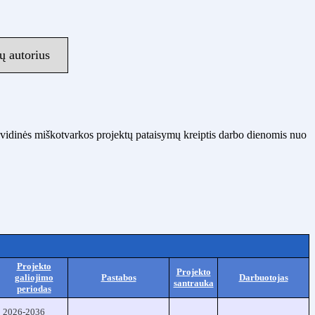
ų autorius
 vidinės miškotvarkos projektų pataisymų kreiptis darbo dienomis nuo
Projekto
Projekto
galiojimo
Pastabos
Darbuotojas
santrauka
periodas
2026-2036