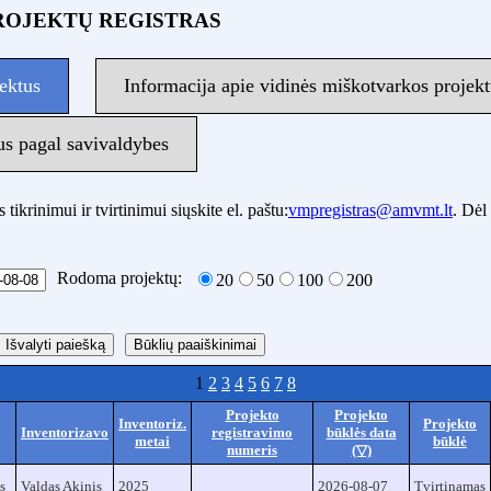
ROJEKTŲ REGISTRAS
ektus
Informacija apie vidinės miškotvarkos projekt
us pagal savivaldybes
ikrinimui ir tvirtinimui siųskite el. paštu:
vmpregistras@amvmt.lt
. Dėl
Rodoma projektų:
20
50
100
200
Būklių paaiškinimai
1
2
3
4
5
6
7
8
Projekto
Projekto
Inventoriz.
Projekto
Inventorizavo
registravimo
būklės data
metai
būklė
numeris
(▽)
s
Valdas Akinis
2025
2026-08-07
Tvirtinamas