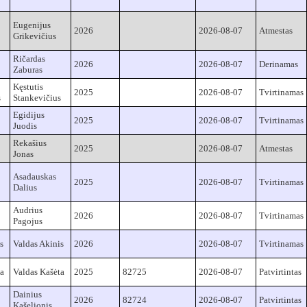
Eugenijus
2026
2026-08-07
Atmestas
Grikevičius
Ričardas
2026
2026-08-07
Derinamas
Zaburas
Kęstutis
2025
2026-08-07
Tvirtinamas
s
Stankevičius
Egidijus
2025
2026-08-07
Tvirtinamas
Juodis
Rekašius
2025
2026-08-07
Atmestas
Jonas
Asadauskas
2025
2026-08-07
Tvirtinamas
Dalius
Audrius
2026
2026-08-07
Tvirtinamas
Pagojus
s
Valdas Akinis
2026
2026-08-07
Tvirtinamas
ta
Valdas Kašėta
2025
82725
2026-08-07
Patvirtintas
Dainius
2026
82724
2026-08-07
Patvirtintas
Kašelionis